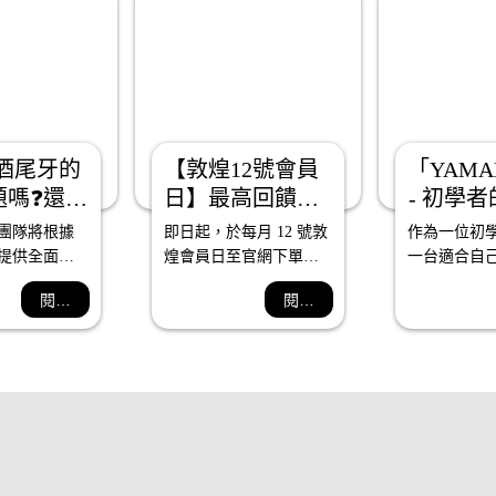
酒尾牙的
【敦煌12號會員
「YAMAH
題嗎❓還在
日】最高回饋
- 初學
何執行❓
12%｜敦煌樂器
擇，探
團隊將根據
即日起，於每月 12 號敦
作為一位初
境
提供全面的
煌會員日至官網下單，
一台適合自
量身打造獨
全館紅利回饋加倍送，1 
琴至關重要
閱讀全文
閱讀更多
動，打破傳
點折抵 1 元，點數可於
選擇中，我
凡尾牙盛宴
消費時全數折抵，最高
YAMAHA P
折抵上限為單筆訂單 
選擇

50%，把握機會在會員日
總的來說，YA
購齊需要的樂器／樂器
P225不僅
越的數位鋼
初學者度身
樂器。它融