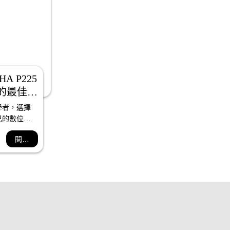
A P225 
者的最佳選
索音樂新
學者，選擇
界」
己的數位鋼
。而在眾多
閱讀全文
深信
225是最好的
MAHA 
是一架音質優
琴，更是為
打造的理想
合了真實的