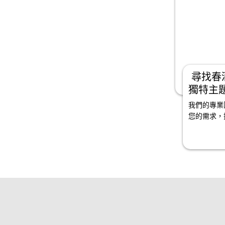
尋找春
獨特主
煩惱如
我們的專業
您的需求，
服務，為您
一無二的活
統，營造非