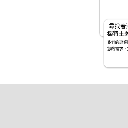
尋找春
獨特主
煩惱如
我們的專業
您的需求，
服務，為您
一無二的活
統，營造非