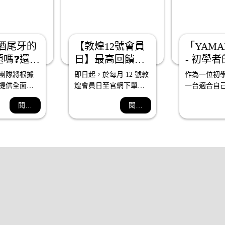
酒尾牙的
【敦煌12號會員
「YAMAH
題嗎❓還在
日】最高回饋
- 初學
何執行❓
12%｜敦煌樂器
擇，探
團隊將根據
即日起，於每月 12 號敦
作為一位初
境
提供全面的
煌會員日至官網下單，
一台適合自
量身打造獨
全館紅利回饋加倍送，1 
琴至關重要
閱讀全文
閱讀更多
動，打破傳
點折抵 1 元，點數可於
選擇中，我
凡尾牙盛宴
消費時全數折抵，最高
YAMAHA P
折抵上限為單筆訂單 
選擇

50%，把握機會在會員日
總的來說，YA
購齊需要的樂器／樂器
P225不僅
越的數位鋼
初學者度身
樂器。它融
彈奏感、專
富的教學功
者提供了一